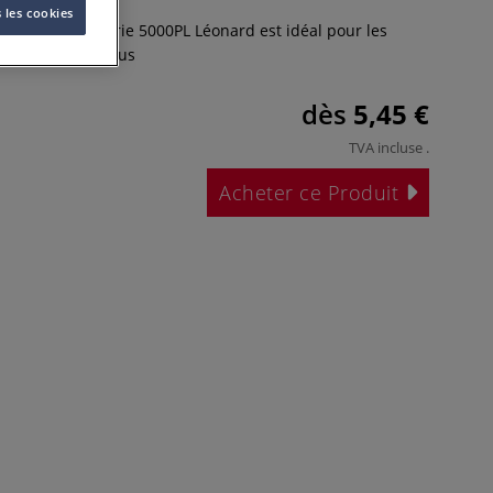
 les cookies
 pointe plate série 5000PL Léonard est idéal pour les
e modélisme.
Plus
dès
5,45 €
TVA incluse
.
Acheter ce Produit