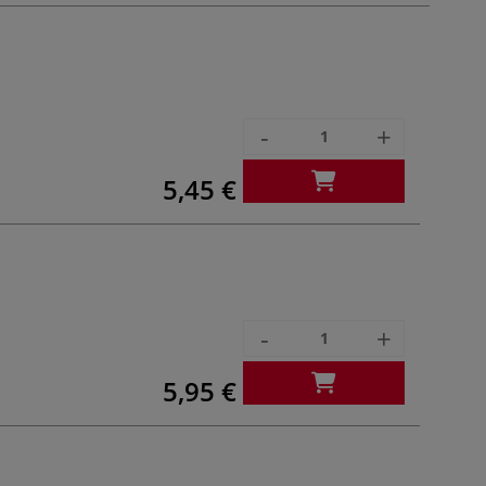
-
+
5,45 €
-
+
5,95 €