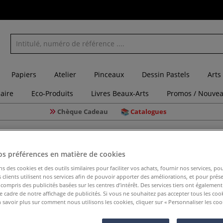
Papiers
Atelier
Pinceaux
Dessin Pastels
Arts
laire
Eco-Produits
Livres Beaux-Arts
Promos / Nouvea
Chèque Cadeau
Catalogues
 plate aquarelle
Mini-pinceaux pointe plate série 5000PL Léonard
os préférences en matière de cookies
ns des cookies et des outils similaires pour faciliter vos achats, fournir nos services, 
clients utilisent nos services afin de pouvoir apporter des améliorations, et pour prés
Mini-pinc
y compris des publicités basées sur les centres d’intérêt. Des services tiers ont également
le cadre de notre affichage de publicités. Si vous ne souhaitez pas accepter tous les coo
Léonard
 savoir plus sur comment nous utilisons les cookies, cliquer sur « Personnaliser les cook