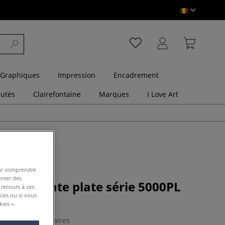
 Graphiques
Impression
Encadrement
utés
Clairefontaine
Marques
I Love Art
pour comprendre
enter des
eaux pointe plate série 5000PL
 recours à ces
kies ou si vous
ies ».
0 Commentaires