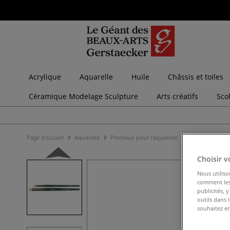
Acrylique
Aquarelle
Huile
Châssis et toiles
Céramique Modelage Sculpture
Arts créatifs
Sco
Page d'accueil
Aquarelle
Pinceaux pour l'aquarelle
Pinceaux pointe
Choisir v
Nous utiliso
comment les 
publicités, 
outils dans 
souhaitez en