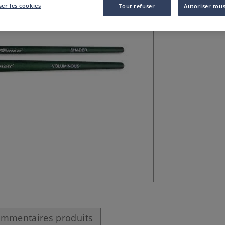
er les cookies
Tout refuser
Autoriser tous
Le Mini-pinceaux
détails fins et l
mmentaires produits