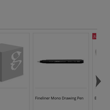
JUSQU'À 
Fineliner Mono Drawing Pen
Bande de