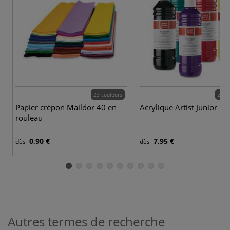
23 couleurs
24 c
Papier crépon Maildor 40 en
Acrylique Artist Junior
rouleau
0,90 €
7,95 €
dès
dès
Autres termes de recherche