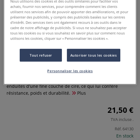
Nous utilisons des cookies et des outils similaires pour faciliter vos
achats, fournir nos services, pour comprendre comment les clients
utilisent nos services afin de pouvoir apporter des améliorations, et pour
présenter des publicités, y compris des publicités basées sur les centres
d’intérêt. Des services tiers ont également recours à ces outils dans le
cadre de notre affichage de publicités. Si vous ne souhaitez pas accepter
tous les cookies ou si vous souhaitez en savoir plus sur comment nous
utilisons les cookies, cliquer sur « Personnaliser les cookies ».
Lin glacé
Tout refuser
Autoriser tous les cookies
0 Commentaires
Personnaliser les cookies
Ce fil de lin glacé est un fil épais composé de fibres de lin
enduites d'une fine couche de cire, ce qui lui confère
résistance, poids et durabilité.
Plus
21,50 €
TVA incluse
.
Réf.
64130
En stock