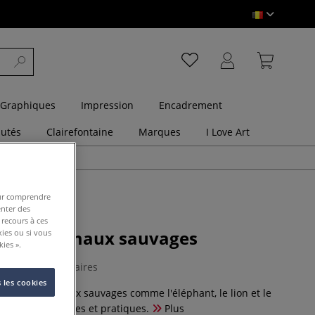
 Graphiques
Impression
Encadrement
utés
Clairefontaine
Marques
I Love Art
pour comprendre
enter des
 recours à ces
ne des animaux sauvages
kies ou si vous
ies ».
0 Commentaires
 les cookies
ner des animaux sauvages comme l'éléphant, le lion et le
s conseils simples et pratiques.
Plus