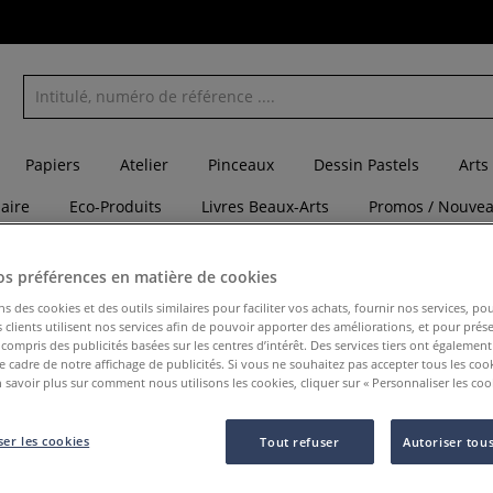
Papiers
Atelier
Pinceaux
Dessin Pastels
Arts
laire
Eco-Produits
Livres Beaux-Arts
Promos / Nouvea
Chèque Cadeau
Catalogues
os préférences en matière de cookies
vages
ns des cookies et des outils similaires pour faciliter vos achats, fournir nos services, 
clients utilisent nos services afin de pouvoir apporter des améliorations, et pour prés
y compris des publicités basées sur les centres d’intérêt. Des services tiers ont également
Je dessi
le cadre de notre affichage de publicités. Si vous ne souhaitez pas accepter tous les coo
 savoir plus sur comment nous utilisons les cookies, cliquer sur « Personnaliser les cook
er les cookies
Tout refuser
Autoriser tous
Apprends à dessi
crocodile avec de