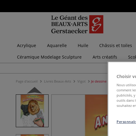
Acrylique
Aquarelle
Huile
Châssis et toiles
Céramique Modelage Sculpture
Arts créatifs
Sco
Choisir v
Page d'accueil
Livres Beaux-Arts
Vigot
Je dessine des animaux sau
Nous utiliso
comment les 
publicités, 
outils dans 
souhaitez en
Personnalis