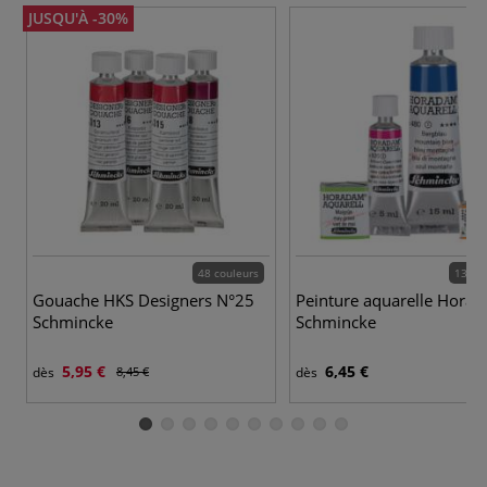
JUSQU'À -30%
48 couleurs
139 c
Gouache HKS Designers N°25
Peinture aquarelle Hora
Schmincke
Schmincke
5,95 €
6,45 €
dès
8,45 €
dès