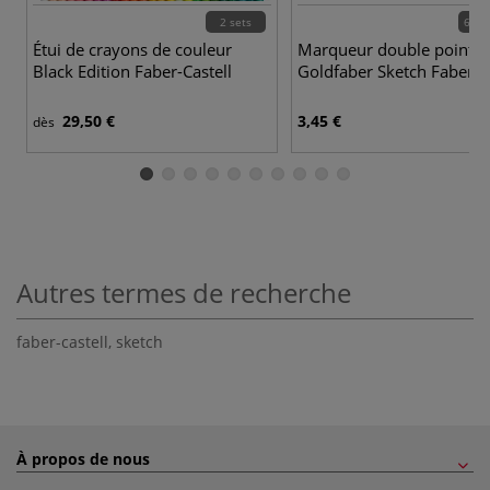
2 sets
60 c
Étui de crayons de couleur
Marqueur double pointe
Black Edition Faber-Castell
Goldfaber Sketch Faber-Ca
29,50 €
3,45 €
dès
Autres termes de recherche
faber-castell
,
sketch
À propos de nous