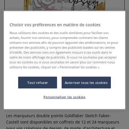
Choisir vos préférences en matière de cookies
Nous utilisons des cookies et des outils similaires pour faciliter vos
achats, fournir nos services, pour comprendre comment les clients
utilisent nos services afin de pouvoir apporter des améliorations, et pour
présenter des publicités, y compris des publicités basées sur les centres
d’intérêt. Des services tiers ont également recours à ces outils dans le
cadre de notre affichage de publicités. Si vous ne souhaitez pas accepter
tous les cookies ou si vous souhaitez en savoir plus sur comment nous
utilisons les cookies, cliquer sur « Personnaliser les cookies ».
Coffrets de marqueurs double
Tout refuser
Autoriser tous les cookies
pointe Goldfaber Sketch Faber-
Castell
Personnaliser les cookies
0 Commentaires
Les marqueurs double pointe Goldfaber Sketch Faber-
Castell sont disponibles en coffrets de 12 et 24 marqueurs
pour vos créations de design, de mode, d'architecture et