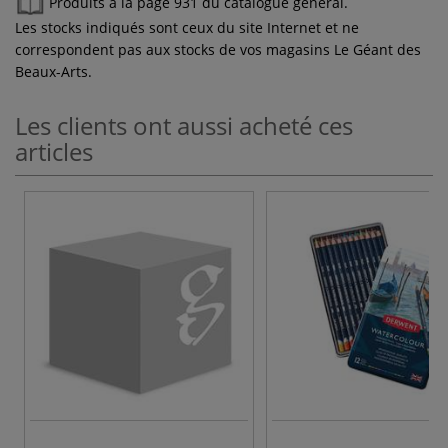
Produits à la page 931 du catalogue général.
Les stocks indiqués sont ceux du site Internet et ne
correspondent pas aux stocks de vos magasins Le Géant des
Beaux-Arts.
Les clients ont aussi acheté ces
articles
4