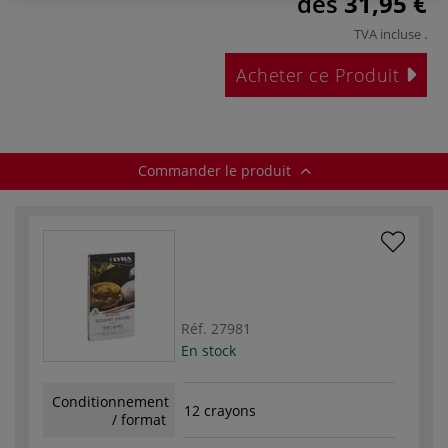
dès
31,95 €
TVA incluse
.
Acheter ce Produit
Commander le produit
Réf.
27981
En stock
Conditionnement
12 crayons
/ format