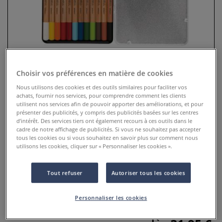
Choisir vos préférences en matière de cookies
Nous utilisons des cookies et des outils similaires pour faciliter vos
achats, fournir nos services, pour comprendre comment les clients
utilisent nos services afin de pouvoir apporter des améliorations, et pour
présenter des publicités, y compris des publicités basées sur les centres
Coffret métal de crayons Aquarell
d’intérêt. Des services tiers ont également recours à ces outils dans le
cadre de notre affichage de publicités. Si vous ne souhaitez pas accepter
Rembrandt
tous les cookies ou si vous souhaitez en savoir plus sur comment nous
utilisons les cookies, cliquer sur « Personnaliser les cookies ».
0 Commentaires
Tout refuser
Autoriser tous les cookies
Ces coffrets en métal contiennent des assortiments de
crayons hautement pigmentés qui peuvent être utilisés à
sec ou humides.
Plus
Personnaliser les cookies