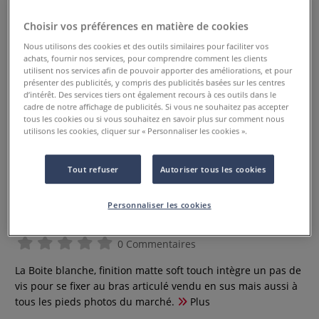
Choisir vos préférences en matière de cookies
Nous utilisons des cookies et des outils similaires pour faciliter vos
achats, fournir nos services, pour comprendre comment les clients
utilisent nos services afin de pouvoir apporter des améliorations, et pour
présenter des publicités, y compris des publicités basées sur les centres
d’intérêt. Des services tiers ont également recours à ces outils dans le
cadre de notre affichage de publicités. Si vous ne souhaitez pas accepter
tous les cookies ou si vous souhaitez en savoir plus sur comment nous
utilisons les cookies, cliquer sur « Personnaliser les cookies ».
Tout refuser
Autoriser tous les cookies
Coffret complet la Petite
Aquarelle “Mains Libres”
Personnaliser les cookies
Sennelier
0 Commentaires
La Boite blanche, finition matte soft touch intègre un pas de
vis pour se fixer au bras articulé vendu en sus mais aussi à
tous les pieds photos du marché.
Plus