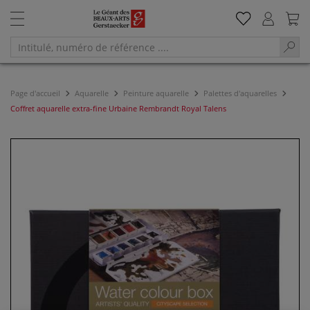
Page d'accueil
Aquarelle
Peinture aquarelle
Palettes d'aquarelles
Coffret aquarelle extra-fine Urbaine Rembrandt Royal Talens