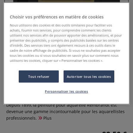
Choisir vos préférences en matière de cookies
Nous utilisons des cookies et des outils similaires pour faciliter vos
achats, fournir nos services, pour comprendre comment les clients
utilisent nos services afin de pouvoir apporter des améliorations, et pour
présenter des publicités, y compris des publicités basées sur les centres
d’intérêt. Des services tiers ont également recours à ces outils dans le
cadre de notre affichage de publicités. Si vous ne souhaitez pas accepter
tous les cookies ou si vous souhaitez en savoir plus sur comment nous
utilisons les cookies, cliquer sur « Personnaliser les cookies ».
Coffret aquarelle extra-fine
Tout refuser
Autoriser tous les cookies
Urbaine Rembrandt Royal Talens
Personnaliser les cookies
0 Commentaires
Depuis 1899, la peinture pour aquarelle Rembrandt est
devenue une gamme incontournable pour les aquarellistes
professionnels.
Plus