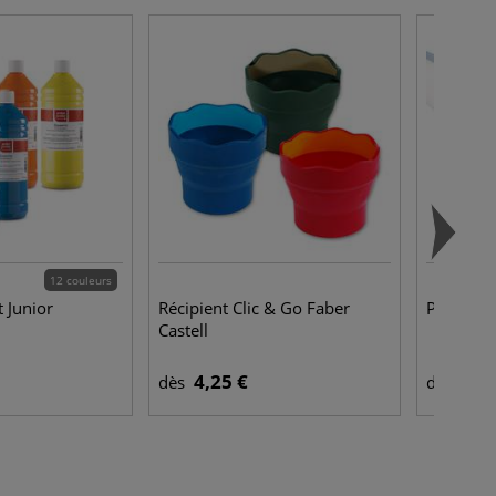
12 couleurs
 Junior
Récipient Clic & Go Faber
Papier à
Castell
4,25 €
4,9
dès
dès