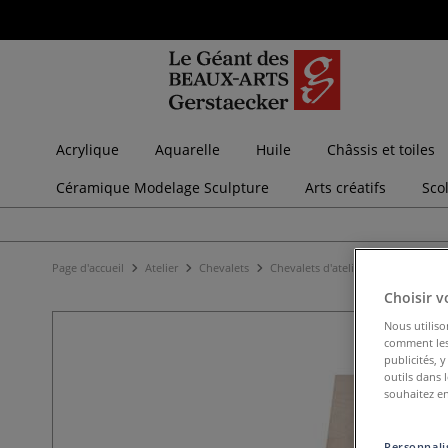
Acrylique
Aquarelle
Huile
Châssis et toiles
Céramique Modelage Sculpture
Arts créatifs
Sco
Page d'accueil
Atelier
Chevalets
Chevalets d'atelier
Chevalet pou
Choisir v
Nous utiliso
comment les 
publicités, 
outils dans 
souhaitez en
Personnalis