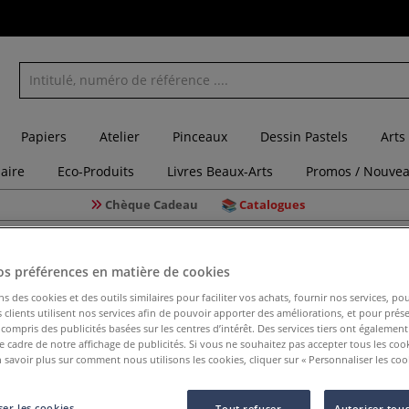
Papiers
Atelier
Pinceaux
Dessin Pastels
Arts
laire
Eco-Produits
Livres Beaux-Arts
Promos / Nouvea
Chèque Cadeau
Catalogues
r enfant
os préférences en matière de cookies
ns des cookies et des outils similaires pour faciliter vos achats, fournir nos services, 
Chevalet 
clients utilisent nos services afin de pouvoir apporter des améliorations, et pour prés
y compris des publicités basées sur les centres d’intérêt. Des services tiers ont également
le cadre de notre affichage de publicités. Si vous ne souhaitez pas accepter tous les coo
 savoir plus sur comment nous utilisons les cookies, cliquer sur « Personnaliser les cook
Idéal pour les cr
pour la maison.
er les cookies
Tout refuser
Autoriser tous