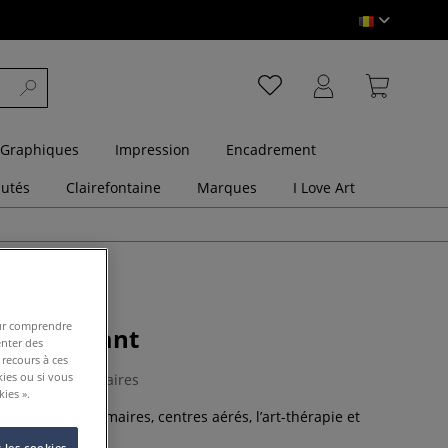
 Graphiques
Impression
Encadrement
utés
Clairefontaine
Marques
I Love Art
pour comprendre
pour enfant
enter des
 recours à ces
kies ou si vous
0 Commentaires
ies ».
èches, écoles primaires, centres aérés, l’art-thérapie et
Plus
 les cookies