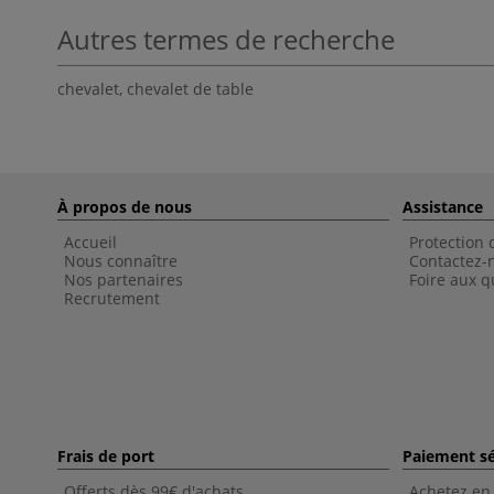
Autres termes de recherche
chevalet
,
chevalet de table
À propos de nous
Assistance
Accueil
Protection
Nous connaître
Contactez-
Nos partenaires
Foire aux q
Recrutement
Frais de port
Paiement sé
Offerts dès 99€ d'achats
Achetez en 