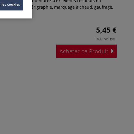
e couleur vous obtiendrez d’excellents résultats en
 les cookies
t, typographie, sérigraphie, marquage à chaud, gaufrage,
.
Plus
5,45 €
TVA incluse
.
Acheter ce Produit