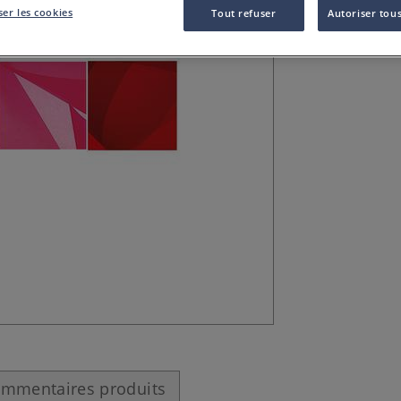
Avec ce calque d
er les cookies
Tout refuser
Autoriser tous
impression offse
vernis, laser, etc..
mmentaires produits