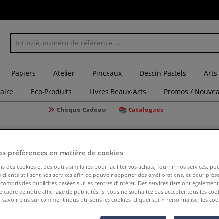
Papiers
Atelier
Pinceaux
Dessin Pastels
Arts
laire
Eco-Produits
Livres Beaux-Arts
Promos / Nouvea
Chèque Cadeau
Catalogues
 de couleur Cromatico Esprit Papier
os préférences en matière de cookies
ns des cookies et des outils similaires pour faciliter vos achats, fournir nos services, 
clients utilisent nos services afin de pouvoir apporter des améliorations, et pour prés
Calque de
y compris des publicités basées sur les centres d’intérêt. Des services tiers ont également
le cadre de notre affichage de publicités. Si vous ne souhaitez pas accepter tous les coo
 savoir plus sur comment nous utilisons les cookies, cliquer sur « Personnaliser les cook