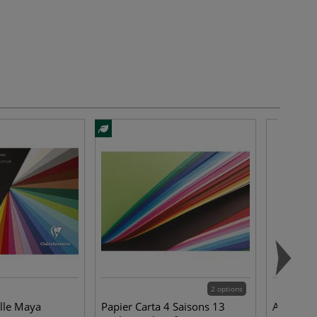
2 options
ille Maya
Papier Carta 4 Saisons 13
Assortime