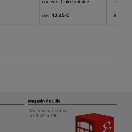
couleurs Clairefontaine
papier d
12,45 €
34,50 €
dès
Magasin de Lille
Du lundi au samedi
de 9h30 à 19h