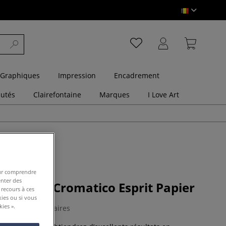
 Graphiques
Impression
Encadrement
utés
Clairefontaine
Marques
I Love Art
pour comprendre
enter des
 couleur Cromatico Esprit Papier
 recours à ces
kies ou si vous
ies ».
0 Commentaires