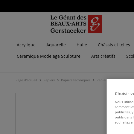
Acrylique
Aquarelle
Huile
Châssis et toiles
Céramique Modelage Sculpture
Arts créatifs
Sco
Page d'accueil
Papiers
Papiers techniques
Papiers calque
Calque
Choisir v
Nous utiliso
comment les 
publicités, 
outils dans 
souhaitez en