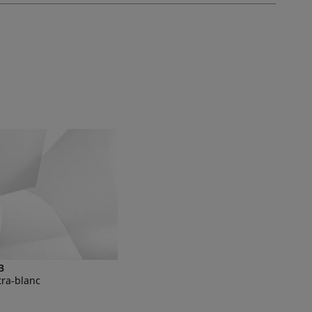
3
tra-blanc