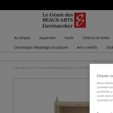
Acrylique
Aquarelle
Huile
Châssis et toiles
Céramique Modelage Sculpture
Arts créatifs
Sco
Page d'accueil
Céramique Modelage Sculpture
Moulage
Moules
Choisir v
Nous utiliso
comment les 
publicités, 
outils dans 
souhaitez en