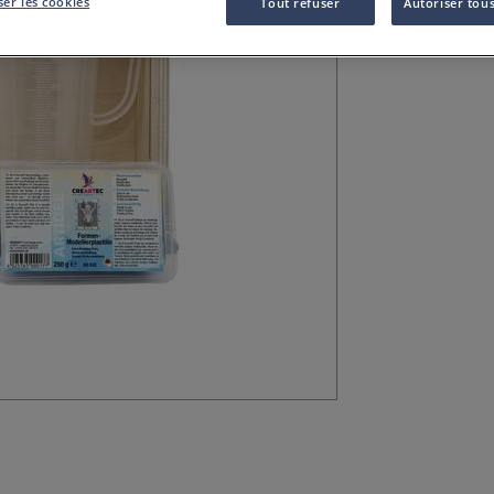
er les cookies
Tout refuser
Autoriser tous
en quelques minut
ce à l’aide des vi