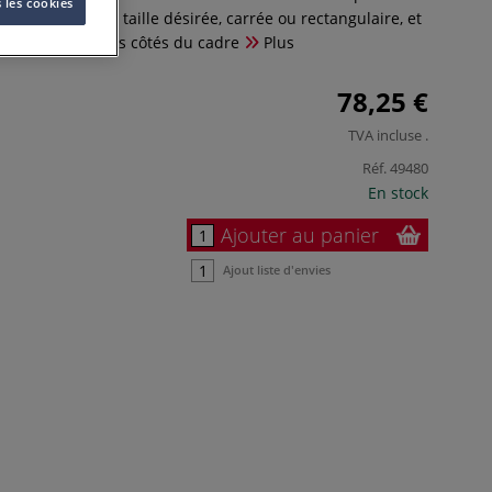
 les cookies
es d’obtenir la taille désirée, carrée ou rectangulaire, et
s à ailettes sur les côtés du cadre
Plus
78,25 €
TVA incluse
.
Réf.
49480
En stock
Ajouter au panier
Ajout liste d'envies