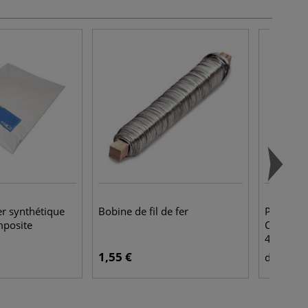
er synthétique
Bobine de fil de fer
Pinceaux 
mposite
Casaneo, 
498
1,55 €
23,
dès