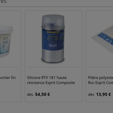
les
rtier fin
Silicone RTV 181 haute
Plâtre polyest
résistance Esprit Composite
Roc Esprit Co
54,50 €
13,95 €
dès
dès