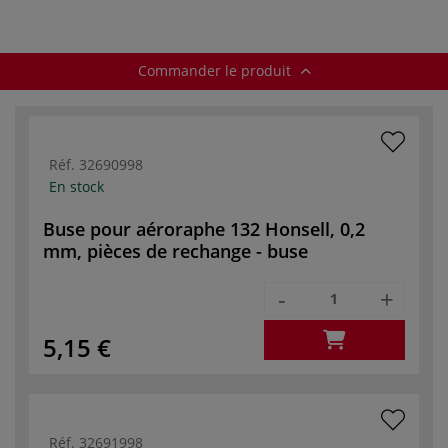
Commander le produit
Réf.
32690998
En stock
Buse pour aéroraphe 132 Honsell, 0,2
mm, pièces de rechange - buse
-
+
5,15 €
Réf.
32691998