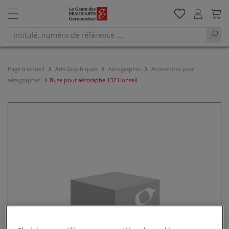
Page d'accueil
Arts Graphiques
Aérographie
Accessoires pour
aérographes
Buse pour aéroraphe 132 Honsell