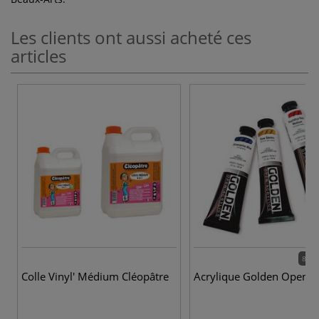
Les clients ont aussi acheté ces
articles
80 c
Colle Vinyl' Médium Cléopâtre
Acrylique Golden Open