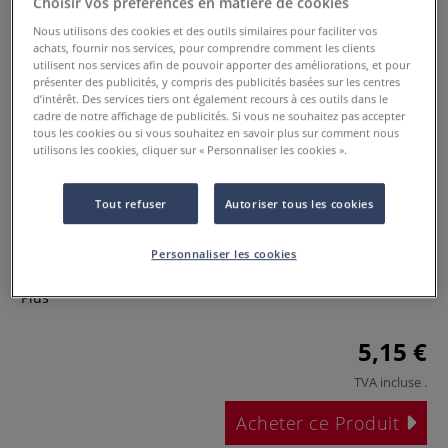
Choisir vos préférences en matière de cookies
Nous utilisons des cookies et des outils similaires pour faciliter vos
achats, fournir nos services, pour comprendre comment les clients
utilisent nos services afin de pouvoir apporter des améliorations, et pour
présenter des publicités, y compris des publicités basées sur les centres
d’intérêt. Des services tiers ont également recours à ces outils dans le
cadre de notre affichage de publicités. Si vous ne souhaitez pas accepter
tous les cookies ou si vous souhaitez en savoir plus sur comment nous
utilisons les cookies, cliquer sur « Personnaliser les cookies ».
Buse pour aéroraphe 132 Honsell
Tout refuser
Autoriser tous les cookies
0 Commentaires
Personnaliser les cookies
Buse pour aérographe 132 (référence 32690 ou 32691).
Plus
5,15 €
TVA incluse
.
Acheter ce Produit