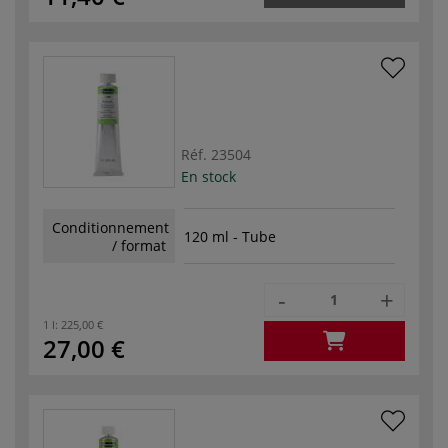
Réf.
23504
En stock
Conditionnement
120 ml - Tube
/ format
-
+
1 l:
225,00 €
27,00 €