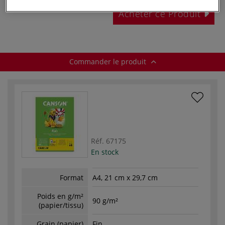
Acheter ce Produit
Commander le produit
Réf.
67175
En stock
Format
A4, 21 cm x 29,7 cm
Poids en g/m²
90 g/m²
(papier/tissu)
Grain (papier)
Fin