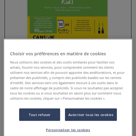
Choisir vos préférences en matière de cookies
Nous utilisons des cookies et des outils similaires pour faciliter vos
achats, fournir nos services, pour comprendre comment les clients
utilisent nos services afin de pouvoir apporter des améliorations, et pour
Bloc Canson Kids Dessin
présenter des publicités, y compris des publicités basées sur les centres
d’intérêt. Des services tiers ont également recours à ces outils dans le
0 Commentaires
cadre de notre affichage de publicités. Si vous ne souhaitez pas accepter
tous les cookies ou si vous souhaitez en savoir plus sur comment nous
utilisons les cookies, cliquer sur « Personnaliser les cookies ».
Le Bloc Canson Kids Dessin est idéal pour dessiner au sol,
sur une table ou pour emmener partout avec soi.
Plus
Tout refuser
Autoriser tous les cookies
dès
5,45 €
Personnaliser les cookies
TVA incluse
.