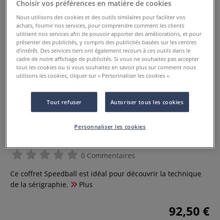
Choisir vos préférences en matière de cookies
Nous utilisons des cookies et des outils similaires pour faciliter vos
achats, fournir nos services, pour comprendre comment les clients
utilisent nos services afin de pouvoir apporter des améliorations, et pour
présenter des publicités, y compris des publicités basées sur les centres
d’intérêt. Des services tiers ont également recours à ces outils dans le
cadre de notre affichage de publicités. Si vous ne souhaitez pas accepter
tous les cookies ou si vous souhaitez en savoir plus sur comment nous
utilisons les cookies, cliquer sur « Personnaliser les cookies ».
Tout refuser
Autoriser tous les cookies
Coffret Speedball initiation
Personnaliser les cookies
sérigraphie
0 Commentaires
Ce coffret Speedball est idéal pour découvrir la technique
de la sérigraphie.
Plus
92,50 €