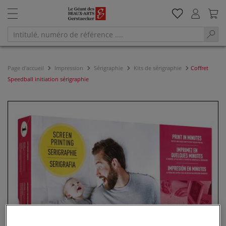
Page d'accueil
Impression
Sérigraphie
Kits de sérigraphie
Coffret
Speedball initiation sérigraphie