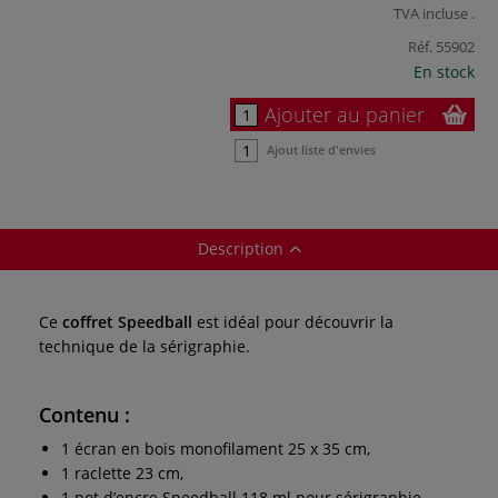
TVA incluse
.
Réf.
55902
En stock
Ajouter au panier
Ajout liste d'envies
Description
Ce
coffret Speedball
est idéal pour découvrir la
technique de la sérigraphie.
Contenu :
1 écran en bois monofilament 25 x 35 cm,
1 raclette 23 cm,
1 pot d’encre Speedball 118 ml pour sérigraphie,