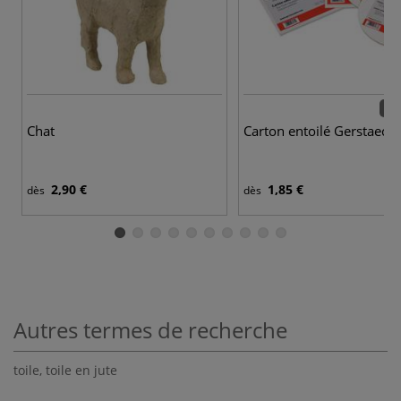
25 
Chat
Carton entoilé Gerstaecke
2,90 €
1,85 €
dès
dès
Autres termes de recherche
toile
,
toile en jute