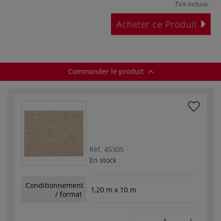
TVA incluse
.
Acheter ce Produit
Commander le produit
Réf.
45305
En stock
Conditionnement
1,20 m x 10 m
/ format
-
+