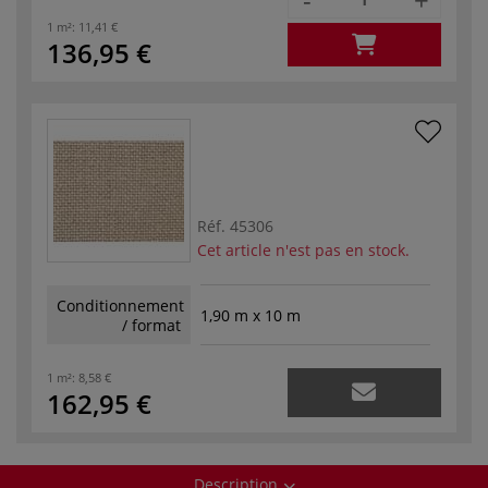
1 m²:
11,41 €
136,95 €
Réf.
45306
Cet article n'est pas en stock.
Conditionnement
1,90 m x 10 m
/ format
1 m²:
8,58 €
162,95 €
Description