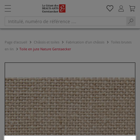
Page d'accueil
Châssis et toiles
Fabrication d'un châssis
Toiles brutes
en lin
Toile en jute Nature Gerstaecker