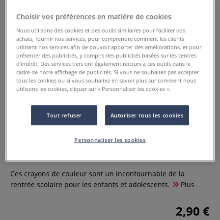
Choisir vos préférences en matière de cookies
Nous utilisons des cookies et des outils similaires pour faciliter vos
achats, fournir nos services, pour comprendre comment les clients
utilisent nos services afin de pouvoir apporter des améliorations, et pour
présenter des publicités, y compris des publicités basées sur les centres
d’intérêt. Des services tiers ont également recours à ces outils dans le
cadre de notre affichage de publicités. Si vous ne souhaitez pas accepter
tous les cookies ou si vous souhaitez en savoir plus sur comment nous
utilisons les cookies, cliquer sur « Personnaliser les cookies ».
Tout refuser
Autoriser tous les cookies
Coffrets de 12 crayons de couleur
Smilling Planet Maped
Personnaliser les cookies
0 Commentaires
Ces crayons de couleur sont un incontournable de la
rentrée scolaire pour les enfants et adolescents.
Plus
2,90 €