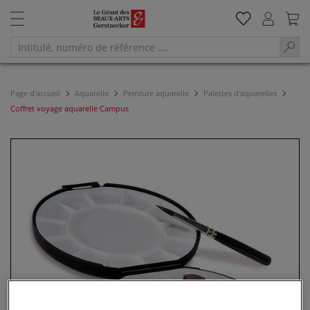
Page d'accueil
Aquarelle
Peinture aquarelle
Palettes d'aquarelles
Coffret voyage aquarelle Campus