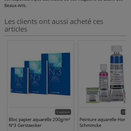
Beaux-Arts.
Les clients ont aussi acheté ces
articles
3 options
139 c
Bloc papier aquarelle 200g/m²
Peinture aquarelle Hora
N°3 Gerstaecker
Schmincke