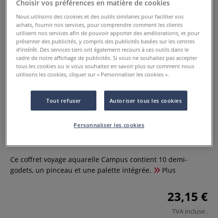
Choisir vos préférences en matière de cookies
Nous utilisons des cookies et des outils similaires pour faciliter vos
achats, fournir nos services, pour comprendre comment les clients
utilisent nos services afin de pouvoir apporter des améliorations, et pour
présenter des publicités, y compris des publicités basées sur les centres
d’intérêt. Des services tiers ont également recours à ces outils dans le
cadre de notre affichage de publicités. Si vous ne souhaitez pas accepter
tous les cookies ou si vous souhaitez en savoir plus sur comment nous
utilisons les cookies, cliquer sur « Personnaliser les cookies ».
Tout refuser
Autoriser tous les cookies
Coffret voyage aquarelle Campus
Personnaliser les cookies
0 Commentaires
Ce coffret voyage aquarelle Campus contient 10 demi-
godets, un pinceau et une palette intégrée.
Plus
23,15 €
TVA incluse
.