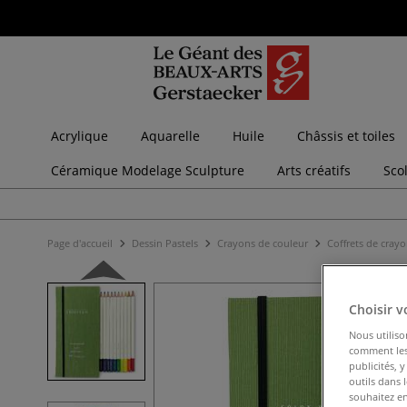
Acrylique
Aquarelle
Huile
Châssis et toiles
Céramique Modelage Sculpture
Arts créatifs
Sco
Page d'accueil
Dessin Pastels
Crayons de couleur
Coffrets de cray
Choisir v
Nous utiliso
comment les 
publicités, 
outils dans 
souhaitez en