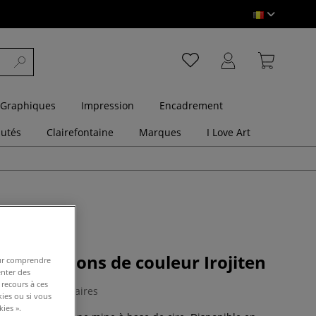
 Graphiques
Impression
Encadrement
utés
Clairefontaine
Marques
I Love Art
de 10 crayons de couleur Irojiten
pour comprendre
enter des
 recours à ces
0 Commentaires
kies ou si vous
ies ».