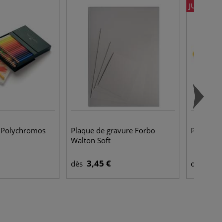
JUSQU'À 
er Polychromos
Plaque de gravure Forbo
Pastel à 
Walton Soft
3,45 €
1,9
dès
dès