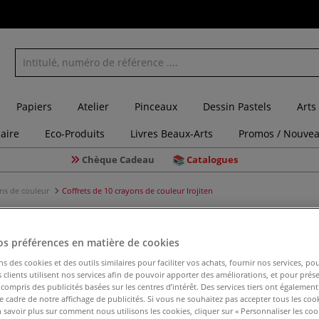
Papiers
Atelier
Pinceaux
Dessin Pastels
Arts
laire
Eco-Produits
Livres Beaux-Arts
Promos / Nouvea
Chèque Cadeau
Catalogues
ons de couleur
Coffrets de 10 crayons de couleur Irojiten
os préférences en matière de cookies
Coffrets 
ns des cookies et des outils similaires pour faciliter vos achats, fournir nos services, 
clients utilisent nos services afin de pouvoir apporter des améliorations, et pour prés
y compris des publicités basées sur les centres d’intérêt. Des services tiers ont également
le cadre de notre affichage de publicités. Si vous ne souhaitez pas accepter tous les coo
 savoir plus sur comment nous utilisons les cookies, cliquer sur « Personnaliser les cook