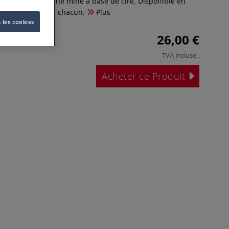
r élégant avec une mine à base de cire. Disponible en
ts de 10 couleurs chacun.
Plus
 les cookies
26,00 €
TVA incluse
.
Acheter ce Produit