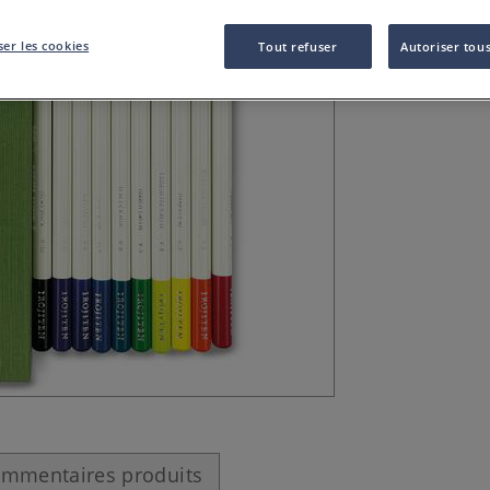
Crayon de couleu
différents coffre
er les cookies
Tout refuser
Autoriser tous
mmentaires produits