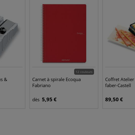
12 couleurs
us &
Carnet à spirale Ecoqua
Coffret Ateli
Fabriano
faber-Castell
5,95 €
89,50 €
dès