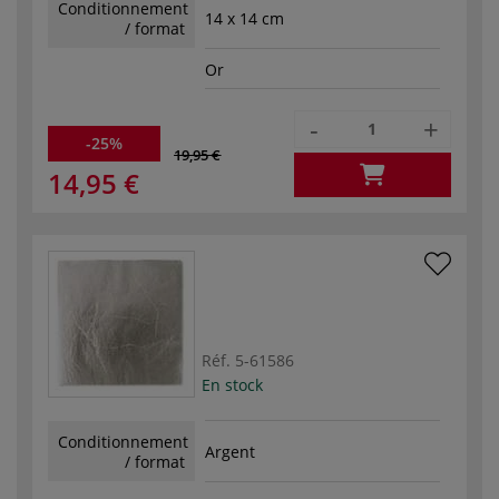
Conditionnement
14 x 14 cm
/ format
Or
-
+
-25%
19,95 €
14,95 €
Réf.
5-61586
En stock
Conditionnement
Argent
/ format