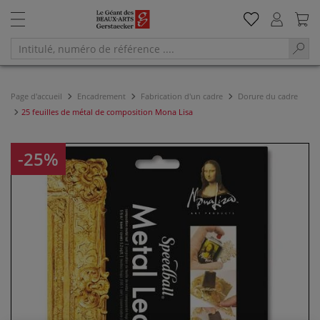
Page d'accueil
Encadrement
Fabrication d'un cadre
Dorure du cadre
25 feuilles de métal de composition Mona Lisa
-25%