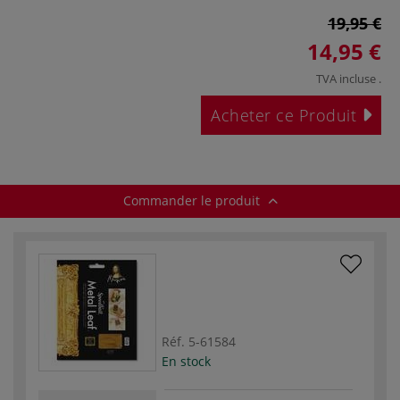
19,95 €
14,95 €
TVA incluse
.
Acheter ce Produit
Commander le produit
Réf.
5-61584
En stock