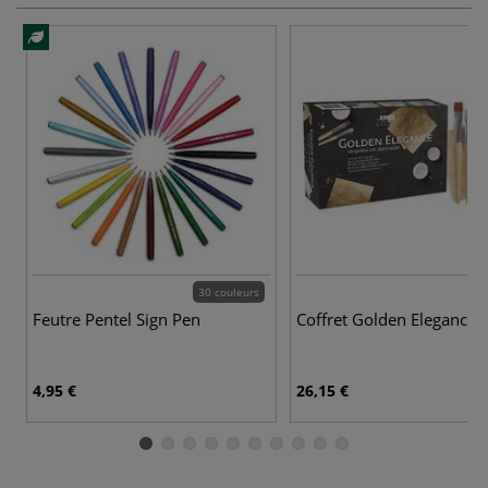
30 couleurs
Feutre Pentel Sign Pen
Coffret Golden Elegance 
4,95 €
26,15 €