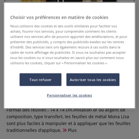
Choisir vos préférences en matière de cookies
Nous utilisons des cookies et des outils similaires pour faciliter vos
achats, fournir nos services, pour comprendre comment les clients
utilisent nos services afin de pouvoir apporter des améliorations, et pour
présenter des publicités, y compris des publicités basées sur les centres
d’intérêt. Des services tiers ont également recours à ces outils dans le
cadre de notre affichage de publicités. Si vous ne souhaitez pas accepter
tous les cookies ou si vous souhaitez en savoir plus sur comment nous
utilisons les cookies, cliquer sur « Personnaliser les cookies ».
25 feuilles de métal de
Tout refuser
Autoriser tous les cookies
composition Mona Lisa
Personnaliser les cookies
0 Commentaires
Format des feuilles : 14 x 14 cm.Imitation or ou argent de
composition, type transfert, les feuilles de métal Mona Lisa
sont plus faciles à manipuler et à appliquer que les feuilles
traditionnelles d’applique,
Plus