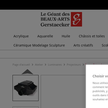
Acrylique
Aquarelle
Huile
Châssis et toiles
Céramique Modelage Sculpture
Arts créatifs
Sco
Page d'accueil
Atelier
Luminaires
Projecteurs
Super Prism Artog
Choisir v
Nous utiliso
comment les 
publicités, 
outils dans 
souhaitez en