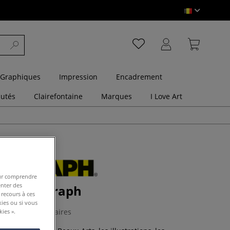
 Graphiques
Impression
Encadrement
utés
Clairefontaine
Marques
I Love Art
pour comprendre
enter des
ism Artograph
 recours à ces
kies ou si vous
0 Commentaires
ies ».