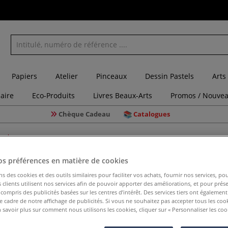
Papiers
Atelier
Pinceaux
Dessin Pastels
Arts
laire
Eco-Produits
Livres Beaux-Arts
Promos / Nouvea
Chèque Cadeau
Catalogues
raph
os préférences en matière de cookies
ns des cookies et des outils similaires pour faciliter vos achats, fournir nos services, 
clients utilisent nos services afin de pouvoir apporter des améliorations, et pour prés
Super Pr
y compris des publicités basées sur les centres d’intérêt. Des services tiers ont également
le cadre de notre affichage de publicités. Si vous ne souhaitez pas accepter tous les coo
 savoir plus sur comment nous utilisons les cookies, cliquer sur « Personnaliser les cook