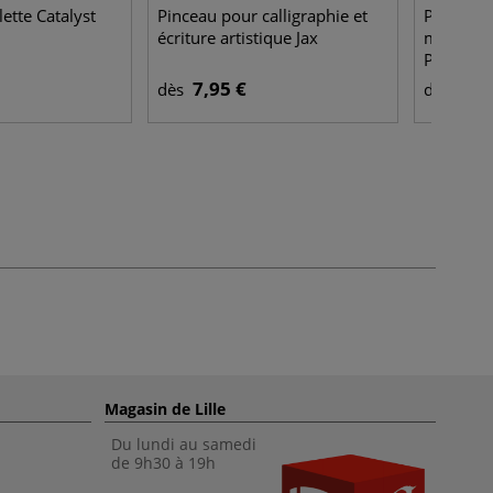
ette Catalyst
Pinceau pour calligraphie et
Pinceaux
écriture artistique Jax
mixed med
Princeton
7,95 €
7,4
dès
dès
Magasin de Lille
Du lundi au samedi
de 9h30 à 19h