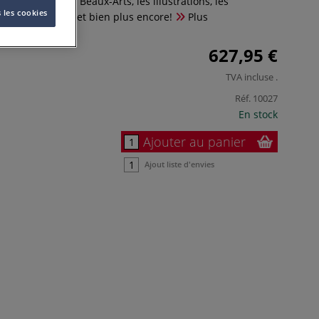
t idéal pour les Beaux-Arts, les illustrations, les
 les cookies
, l’aérographie et bien plus encore!
Plus
627,95 €
TVA incluse
.
Réf.
10027
En stock
Ajouter au panier
Ajout liste d'envies