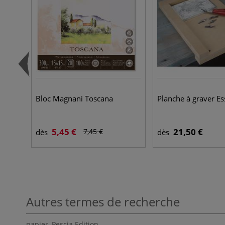
Bloc Magnani Toscana
Planche à graver E
5,45 €
21,50 €
7,45 €
dès
dès
Autres termes de recherche
papier
,
Pescia Edition