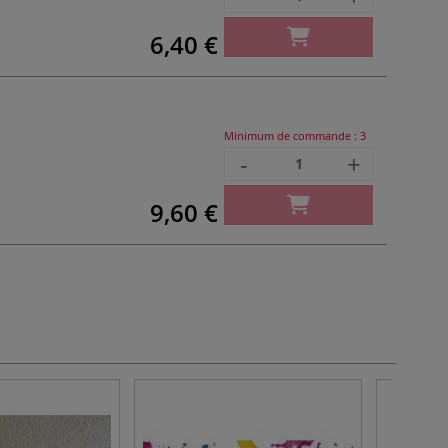
6,40 €
Minimum de commande :
3
-
+
9,60 €