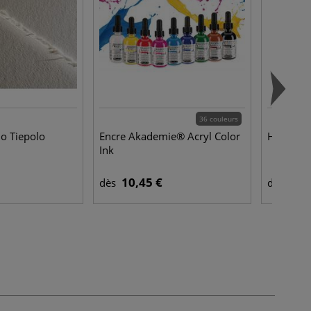
36 couleurs
no Tiepolo
Encre Akademie® Acryl Color
Huile d'o
Ink
10,45 €
12,
dès
dès