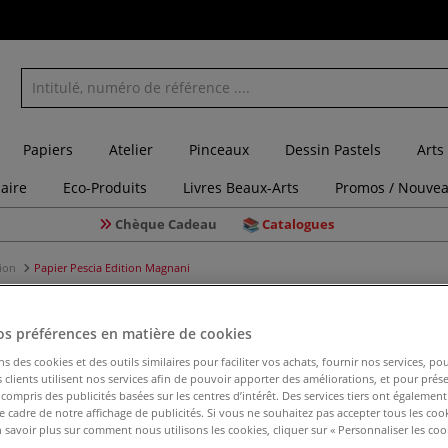
Papiers
Atelier
Pinceaux
Dessin Pastels
Arts
laire
Eco-Produits
Livres Beaux-Arts
Promos / Nouvea
Chèque Cadeau
Catalogues
sion
Papier Pescia Edition Magnani
os préférences en matière de cookies
ns des cookies et des outils similaires pour faciliter vos achats, fournir nos services, 
Papier Pe
clients utilisent nos services afin de pouvoir apporter des améliorations, et pour prés
y compris des publicités basées sur les centres d’intérêt. Des services tiers ont également
le cadre de notre affichage de publicités. Si vous ne souhaitez pas accepter tous les coo
 savoir plus sur comment nous utilisons les cookies, cliquer sur « Personnaliser les cook