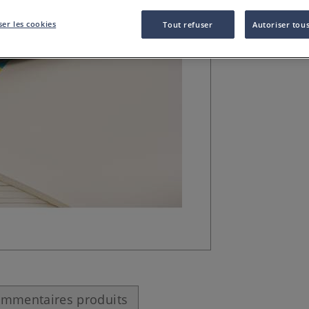
Le Papier Pescia 
et livres d’art à t
er les cookies
Tout refuser
Autoriser tous
mmentaires produits