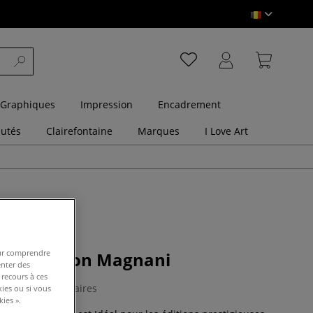
 Graphiques
Impression
Encadrement
utés
Clairefontaine
Marques
I Love Art
pour comprendre
scia Edition Magnani
enter des
 recours à ces
0 Commentaires
kies ou si vous
ies ».