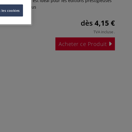
Edition Magnani est Idéal pour les éditions prestigieuses
irage limité.
Plus
 les cookies
dès
4,15 €
TVA incluse
.
Acheter ce Produit