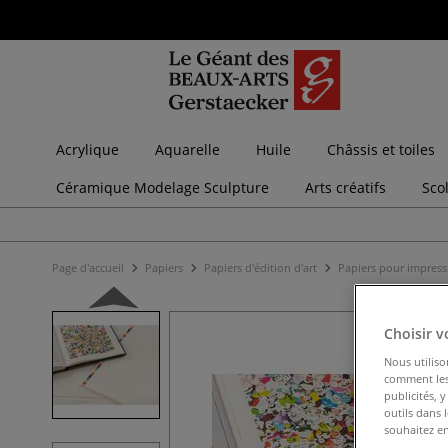
Acrylique
Aquarelle
Huile
Châssis et toiles
Céramique Modelage Sculpture
Arts créatifs
Sco
Page d'accueil
Papiers
Papiers d'édition d'art
Papiers pour impres
Choisir v
Nous utiliso
comment les 
publicités, 
outils dans 
souhaitez en