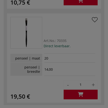
10,75 €
Art.No.:
70335
Direct leverbaar.
penseel | maat
20
penseel |
14,00
breedte
-
+
19,50 €