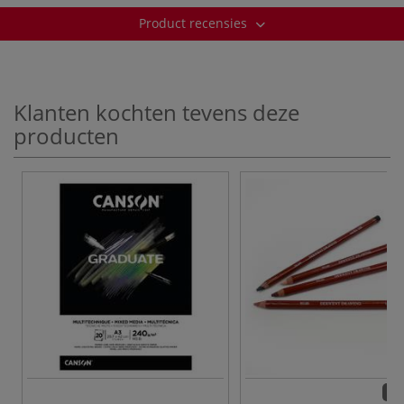
Product recensies
Klanten kochten tevens deze
producten
72 