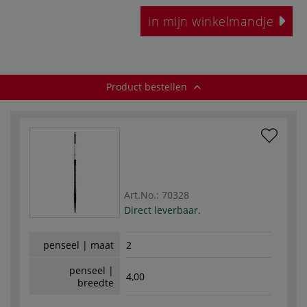
in mijn winkelmandje
Product bestellen
Art.No.:
70328
Direct leverbaar.
penseel | maat
2
penseel |
4,00
breedte