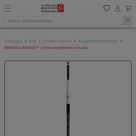
Startpagina
Acryl
Penselen acrylverf
Acrylpenselen platte punt
WINSOR & NEWTON™ | Artists Acrylpenseel kort-plat