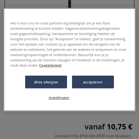
Het is voor ons en onze partners erg belangrijk om je een fijne
winkelervaring te kunnen bieden. Gegevensbeschermingsbeginselen
zoals gegevensbesparing, transparantie en beveiliging hebben de
hoogste prioriteit. Door op "Accepteren" te klikken, geef je toestemming
voor het opslaan van cookies op je apparaat om de navigatie van de
website te verbeteren, het gebruik van de website te analyseren en onze
marketinginspanningen te ondersteunen. Natuurlijk kun je je
toestemming op elk moment wijzigen of intrekken in de instellingen. Je
vindt deze onder
Cookiebeleid
WINSOR & NEWTON™ | Artists
Alles afwijzen
accepteren
Acrylpenseel kort-plat
0 Beoordeling
instellingen
Meer
vanaf
10,75 €
inclusief 21% BTW (6% BTW voor boeken)
.