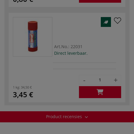
Art.No.:
22031
Direct leverbaar.
-
+
1 kg:
34,50 €
3,45 €
Product recensies