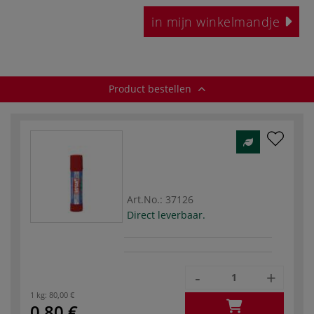
in mijn winkelmandje
Product bestellen
Art.No.:
37126
Direct leverbaar.
-
+
1 kg:
80,00 €
0,80 €