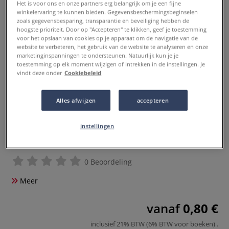
Het is voor ons en onze partners erg belangrijk om je een fijne
winkelervaring te kunnen bieden. Gegevensbeschermingsbeginselen
zoals gegevensbesparing, transparantie en beveiliging hebben de
hoogste prioriteit. Door op "Accepteren" te klikken, geef je toestemming
voor het opslaan van cookies op je apparaat om de navigatie van de
website te verbeteren, het gebruik van de website te analyseren en onze
marketinginspanningen te ondersteunen. Natuurlijk kun je je
toestemming op elk moment wijzigen of intrekken in de instellingen. Je
vindt deze onder
Cookiebeleid
Alles afwijzen
accepteren
INSTANT | CLASSIC Glue Sticks —
instellingen
child-safe
0 Beoordeling
Meer
vanaf
0,80 €
inclusief 21% BTW (6% BTW voor boeken)
.