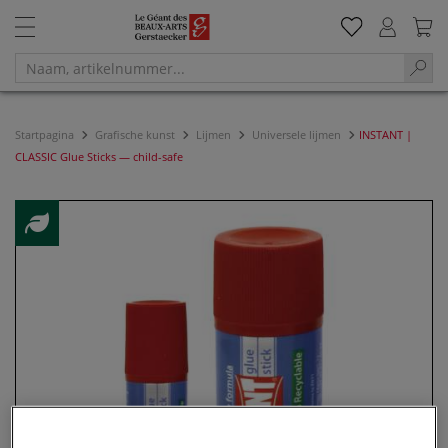
Startpagina
Grafische kunst
Lijmen
Universele lijmen
INSTANT |
CLASSIC Glue Sticks — child-safe