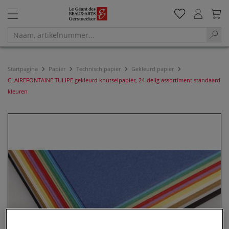
Startpagina
Papier
Technisch papier
Gekleurd papier
CLAIREFONTAINE TULIPE gekleurd knutselpapier, 24-delig assortiment standaard
kleuren