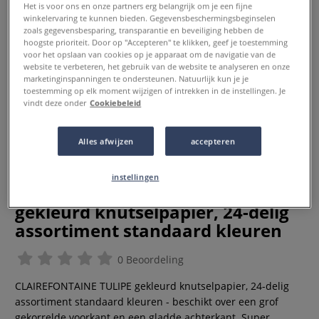
Het is voor ons en onze partners erg belangrijk om je een fijne
winkelervaring te kunnen bieden. Gegevensbeschermingsbeginselen
zoals gegevensbesparing, transparantie en beveiliging hebben de
hoogste prioriteit. Door op "Accepteren" te klikken, geef je toestemming
voor het opslaan van cookies op je apparaat om de navigatie van de
website te verbeteren, het gebruik van de website te analyseren en onze
marketinginspanningen te ondersteunen. Natuurlijk kun je je
toestemming op elk moment wijzigen of intrekken in de instellingen. Je
vindt deze onder
Cookiebeleid
Alles afwijzen
accepteren
instellingen
CLAIREFONTAINE TULIPE
gekleurd knutselpapier, 24-delig
assortiment standaard kleuren
0 Beoordeling
CLAIREFONTAINE TULIPE gekleurd knutselpapier, 24-delig
assortiment standaard kleuren - beschikt over een grof
gekorrelde voorkant en een gladde achterkant. Super