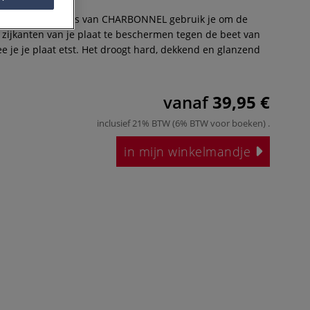
AMOUR afdekvernis van CHARBONNEL gebruik je om de
 zijkanten van je plaat te beschermen tegen de beet van
e je je plaat etst. Het droogt hard, dekkend en glanzend
vanaf
39,95 €
inclusief 21% BTW (6% BTW voor boeken)
.
in mijn winkelmandje