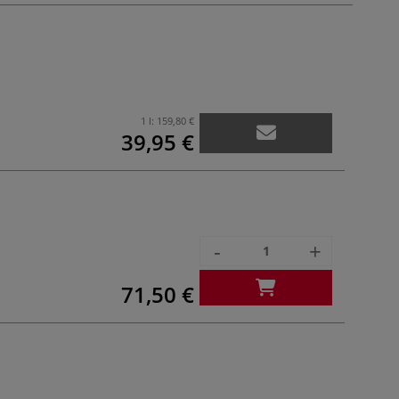
1 l:
159,80 €
39,95 €
-
+
71,50 €