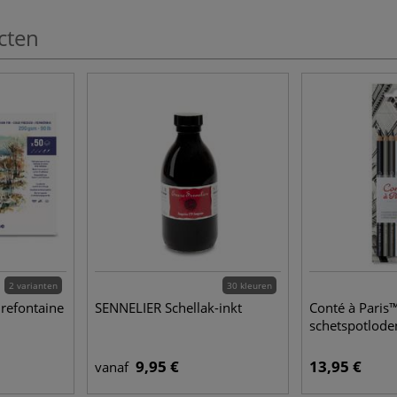
cten
2 varianten
30 kleuren
irefontaine
SENNELIER Schellak-inkt
Conté à Paris™
schetspotloden
9,95 €
13,95 €
vanaf