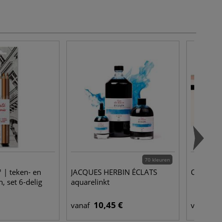
70 kleuren
 | teken- en
JACQUES HERBIN ÉCLATS
CANSON® 
, set 6-delig
aquarelinkt
10,45 €
4,
vanaf
vanaf