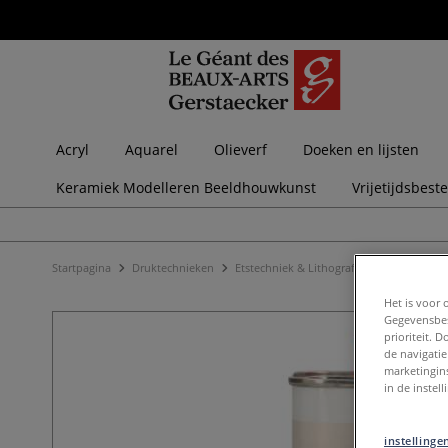
Acryl
Aquarel
Olieverf
Doeken en lijsten
Keramiek Modelleren Beeldhouwkunst
Vrijetijdsbest
Startpagina
Druktechnieken
Etstechniek & Lithografie
Mediums voo
Het is voor 
Gegevensbes
prioriteit. 
de navigatie
marketingin
in de instel
instellinge