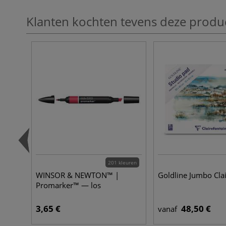
Klanten kochten tevens deze produ
201 kleuren
WINSOR & NEWTON™ |
Goldline Jumbo Cla
Promarker™ — los
3,65 €
48,50 €
vanaf