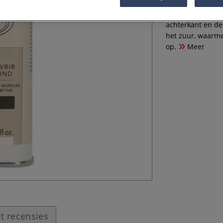
Dit vloeibare L
achterkant en de
het zuur, waarme
op.
Meer
t recensies