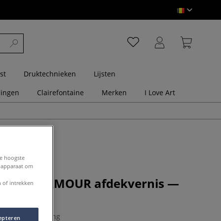
st
Druktechnieken
Lijsten
dingen
Clairefontaine
Merken
I Love Art
de hoogste
e apparaat om
NEL | LAMOUR afdekvernis —
 of intrekken
vloeibaar
0 Beoordeling
epteren