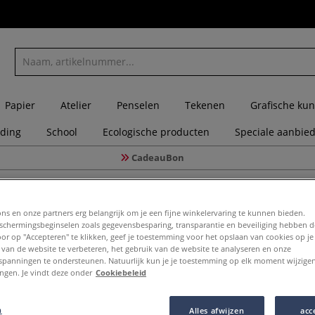
Papier
Atelier
Penselen
Tekenen
Grafische kun
eding
School
Ecologische producten
Speciale aanbie
CadeauBon
r lithografie
CHARBONNEL | LAMOUR afdekvernis — BLACK ○ vloeibaar
ons en onze partners erg belangrijk om je een fijne winkelervaring te kunnen bieden.
chermingsbeginselen zoals gegevensbesparing, transparantie en beveiliging hebben 
Door op "Accepteren" te klikken, geef je toestemming voor het opslaan van cookies op j
 van de website te verbeteren, het gebruik van de website te analyseren en onze
CHARBON
spanningen te ondersteunen. Natuurlijk kun je je toestemming op elk moment wijzigen
lingen. Je vindt deze onder
Cookiebeleid
BLACK ○ 
n
Alles afwijzen
acc