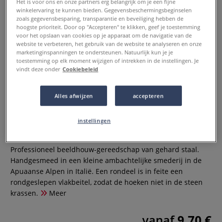
Het is voor ons en onze partners erg belangrijk om je een fijne
winkelervaring te kunnen bieden. Gegevensbeschermingsbeginselen
zoals gegevensbesparing, transparantie en beveiliging hebben de
hoogste prioriteit. Door op "Accepteren" te klikken, geef je toestemming
voor het opslaan van cookies op je apparaat om de navigatie van de
website te verbeteren, het gebruik van de website te analyseren en onze
marketinginspanningen te ondersteunen. Natuurlijk kun je je
toestemming op elk moment wijzigen of intrekken in de instellingen. Je
vindt deze onder
Cookiebeleid
RENZO MILANI | Rondeel met
Alles afwijzen
accepteren
slagkop
instellingen
0 Beoordeling
Professioneel beeldhouw-gereedschap van gehard staal.
Handgesmeed in een kleine ambachtelijke smederij in de
Apuaanse Alpen in Italië. Een rondeel is in feite een
rondgeslepen vlakbeitel, zodat de hoeken niet in de steen
krassen.
Meer
vanaf
9,70 €