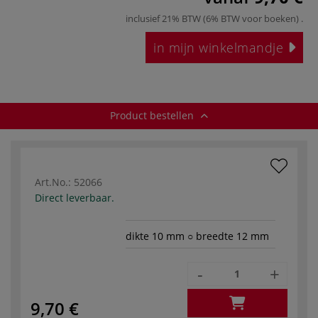
inclusief 21% BTW (6% BTW voor boeken)
.
in mijn winkelmandje
Product bestellen
Art.No.:
52066
Direct leverbaar.
dikte 10 mm ○ breedte 12 mm
-
+
9,70 €