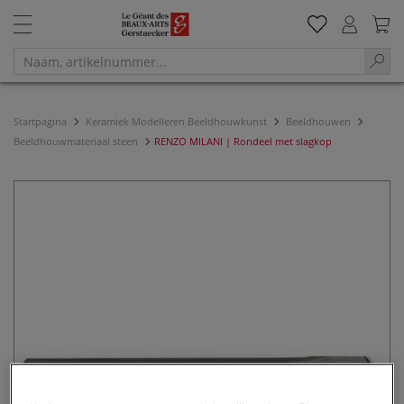
Startpagina
Keramiek Modelleren Beeldhouwkunst
Beeldhouwen
Beeldhouwmateriaal steen
RENZO MILANI | Rondeel met slagkop