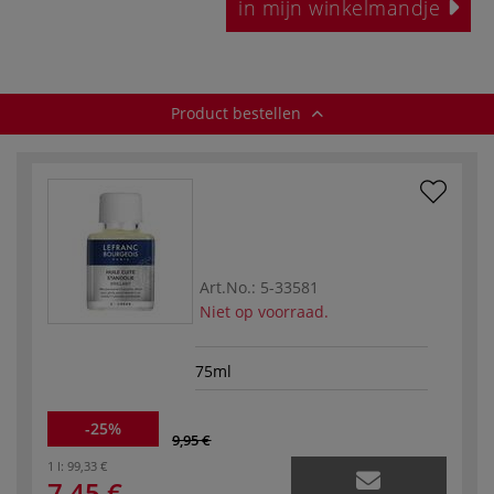
in mijn winkelmandje
Product bestellen
Art.No.:
5-33581
Niet op voorraad.
75ml
-25%
9,95 €
1 l:
99,33 €
7,45 €