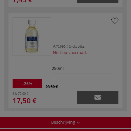
Art.No.:
5-33582
Niet op voorraad.
250ml
-26%
23,50 €
1 l:
70,00 €
17,50 €
Beschrijving