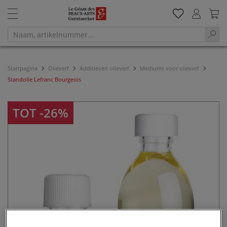
Startpagina
Olieverf
Additieven olieverf
Mediums voor olieverf
Standolie Lefranc Bourgeois
TOT -26%