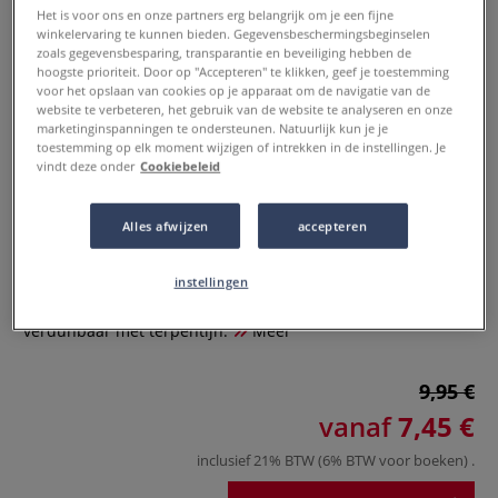
Het is voor ons en onze partners erg belangrijk om je een fijne
winkelervaring te kunnen bieden. Gegevensbeschermingsbeginselen
zoals gegevensbesparing, transparantie en beveiliging hebben de
hoogste prioriteit. Door op "Accepteren" te klikken, geef je toestemming
voor het opslaan van cookies op je apparaat om de navigatie van de
website te verbeteren, het gebruik van de website te analyseren en onze
marketinginspanningen te ondersteunen. Natuurlijk kun je je
toestemming op elk moment wijzigen of intrekken in de instellingen. Je
vindt deze onder
Cookiebeleid
Standolie Lefranc Bourgeois
Alles afwijzen
accepteren
0 Beoordeling
instellingen
Standolie op bais van lijnolie is ideaal voor glaceren,
verdunbaar met terpentijn.
Meer
9,95 €
vanaf
7,45 €
inclusief 21% BTW (6% BTW voor boeken)
.