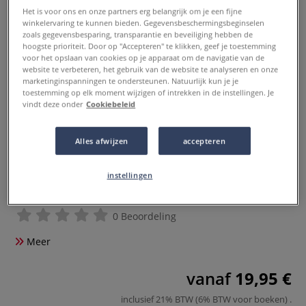
Het is voor ons en onze partners erg belangrijk om je een fijne
winkelervaring te kunnen bieden. Gegevensbeschermingsbeginselen
zoals gegevensbesparing, transparantie en beveiliging hebben de
hoogste prioriteit. Door op "Accepteren" te klikken, geef je toestemming
voor het opslaan van cookies op je apparaat om de navigatie van de
website te verbeteren, het gebruik van de website te analyseren en onze
marketinginspanningen te ondersteunen. Natuurlijk kun je je
toestemming op elk moment wijzigen of intrekken in de instellingen. Je
vindt deze onder
Cookiebeleid
Alles afwijzen
accepteren
CANSON® | "C" à grain® ART
instellingen
BOOK — 224 gsm
0 Beoordeling
Meer
vanaf
19,95 €
inclusief 21% BTW (6% BTW voor boeken)
.