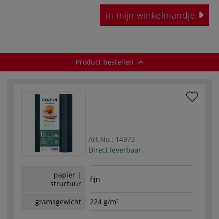
in mijn winkelmandje
Product bestellen
Art.No.:
14973
Direct leverbaar.
papier |
fijn
structuur
gramsgewicht
224 g/m²