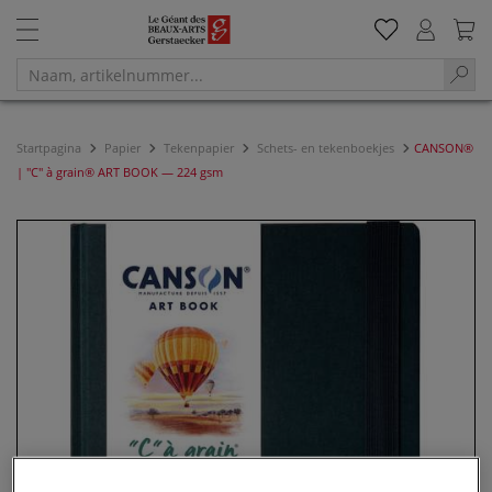
Startpagina
Papier
Tekenpapier
Schets- en tekenboekjes
CANSON®
| "C" à grain® ART BOOK — 224 gsm