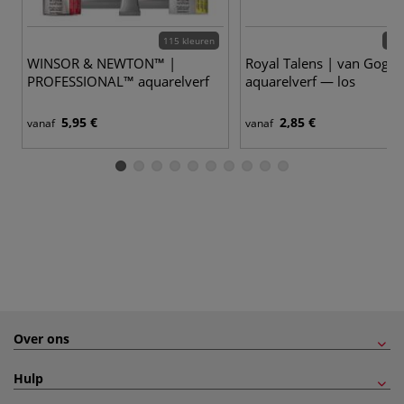
115 kleuren
72 
WINSOR & NEWTON™ |
Royal Talens | van Gogh
PROFESSIONAL™ aquarelverf
aquarelverf — los
5,95 €
2,85 €
vanaf
vanaf
Over ons
Hulp