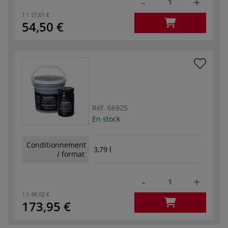
-
+
1 l:
57,61 €
54,50 €
Réf.
66925
En stock
Conditionnement
3,79 l
/ format
-
+
1 l:
46,02 €
173,95 €