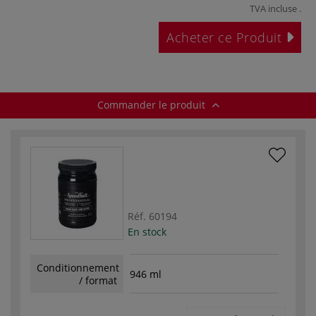
TVA incluse
.
Acheter ce Produit
Commander le produit
Réf.
60194
En stock
Conditionnement
946 ml
/ format