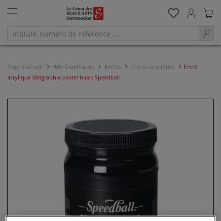
Page d'accueil
Arts Graphiques
Encres
Encres acryliques
Encre
acrylique Sérigraphie poster black Speedball