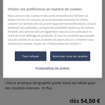
Choisir vos préférences en matière de cookies
Nous utilisons des cookies et des outils similaires pour faciliter vos
achats, fournir nos services, pour comprendre comment les clients
utilisent nos services afin de pouvoir apporter des améliorations, et pour
présenter des publicités, y compris des publicités basées sur les centres
d’intérêt. Des services tiers ont également recours à ces outils dans le
cadre de notre affichage de publicités. Si vous ne souhaitez pas accepter
tous les cookies ou si vous souhaitez en savoir plus sur comment nous
utilisons les cookies, cliquer sur « Personnaliser les cookies ».
Tout refuser
Autoriser tous les cookies
Encre acrylique Sérigraphie
poster black Speedball
Personnaliser les cookies
0 Commentaires
L'Encre acrylique Sérigraphie poster black est idéale pour
des résultats intenses.
Plus
dès
54,50 €