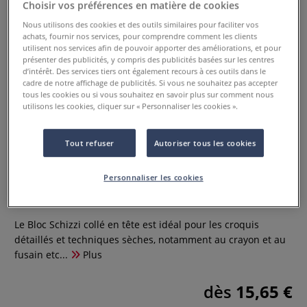
Choisir vos préférences en matière de cookies
Nous utilisons des cookies et des outils similaires pour faciliter vos
achats, fournir nos services, pour comprendre comment les clients
utilisent nos services afin de pouvoir apporter des améliorations, et pour
présenter des publicités, y compris des publicités basées sur les centres
d’intérêt. Des services tiers ont également recours à ces outils dans le
cadre de notre affichage de publicités. Si vous ne souhaitez pas accepter
tous les cookies ou si vous souhaitez en savoir plus sur comment nous
utilisons les cookies, cliquer sur « Personnaliser les cookies ».
Tout refuser
Autoriser tous les cookies
Bloc Schizzi spirale Fabriano
Personnaliser les cookies
0 Commentaires
Le Bloc Schizzi collé en tête est idéal pour les croquis
détaillés et techniques sèches, notamment au crayon et au
fusain etc...
Plus
dès
15,65 €