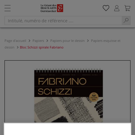
Page d'accueil
Papiers
Papiers pour le dessin
Papiers esquisse et
dessin
Bloc Schizzi spirale Fabriano