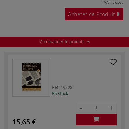
TVA incluse
.
Acheter ce Produit
Commander le produit
Réf.
16105
En stock
-
+
15,65 €